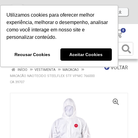
Baixe já nosso APP
Utilizamos cookies para oferecer melhor
experiência, melhorar o desempenho, analisar
como você interage em nosso site e
0
personalizar conteúdo.
Recusar Cookies
Aceitar Cookies
VOLTAR
INÍCIO
VESTIMENTA
MACACAO
MACACÃO NAOTECIDO STEELFLEX STF VPMC 766000
CA 39707