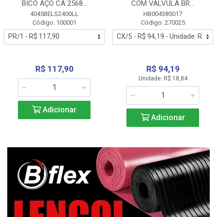
BICO AÇO CA 2568...
COM VALVULA BR...
4045BELS2400LL
HB004385017
Código: 100001
Código: 270025
R$ 117,90
R$ 94,19
Unidade: R$ 18,84
Adicionar
Adicionar