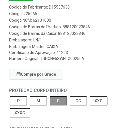
Código do Fabricante: D15537638
Código: 225965
Código NCM: 62101000
Código de Barras do Produto: 888120023846
Código de Barras da Caixa: 888120023846
Embalagem: UN/1
Embalagem Master: CAIXA
Certificado de Aprovação:
41223
Número Original: TRRCHF5SWHLG0025LA
Compre por Grade
PROTECAO CORPO INTEIRO
P
M
G
GG
XXG
XXXG