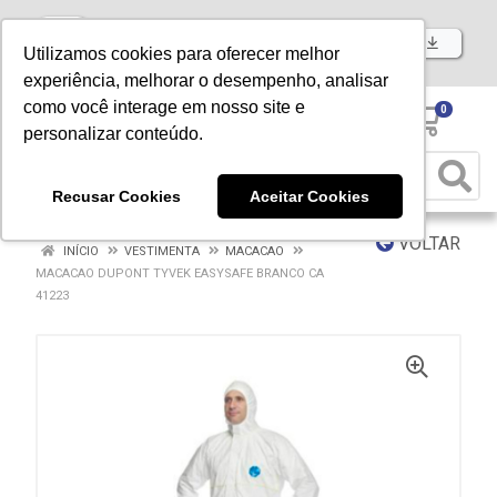
Baixe já nosso APP
Utilizamos cookies para oferecer melhor
experiência, melhorar o desempenho, analisar
como você interage em nosso site e
0
personalizar conteúdo.
Recusar Cookies
Aceitar Cookies
VOLTAR
INÍCIO
VESTIMENTA
MACACAO
MACACAO DUPONT TYVEK EASYSAFE BRANCO CA
41223