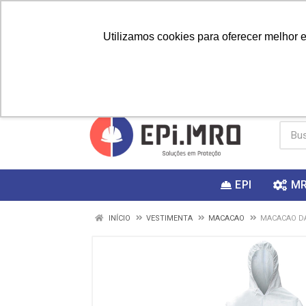
Utilizamos cookies para oferecer melhor 
PRIMEIRA
Vai fazer a
Utilize o
COMPRA?
EPI
M
INÍCIO
VESTIMENTA
MACACAO
MACACAO DA