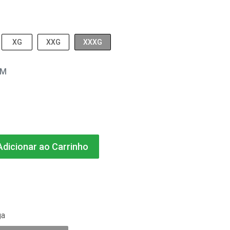
XG
XXG
XXXG
EM
dicionar ao Carrinho
ga