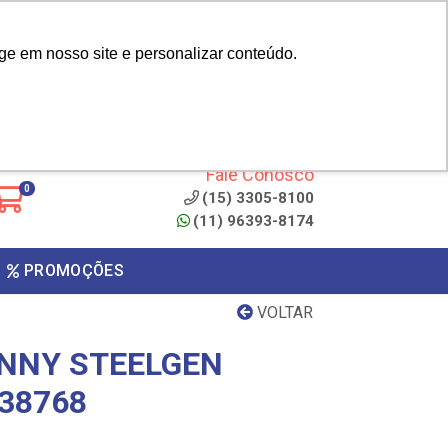
|
cliente? - Cadastrar
Área do Representante
ge em nosso site e personalizar conteúdo.
 de
Clique aqui para copiar o
código
ONTO
Fale Conosco
0
(15) 3305-8100
(11) 96393-8174
PROMOÇÕES
VOLTAR
NNY STEELGEN
38768