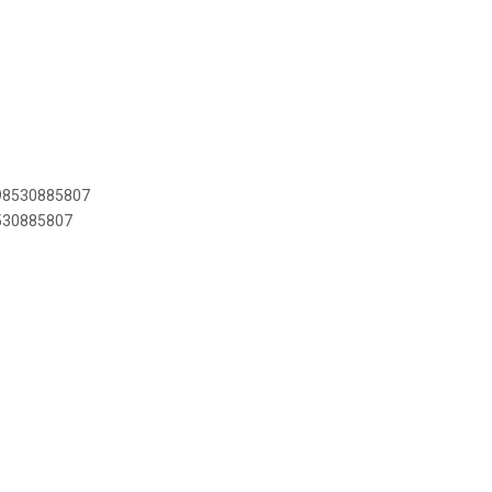
898530885807
8530885807