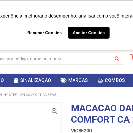
|
Já é cliente? - Entrar
Não é 
experiência, melhorar o desempenho, analisar como você intera
10%
PRIMEIRACOMPRA
 cupom
para
DESC
ganhar
Recusar Cookies
Aceitar Cookies
RO
SINALIZAÇÃO
MARCAS
COMBOS
NNY STEELGEN COMFORT CA 38768
MACACAO DA
COMFORT CA 
VIC85200