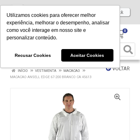
Baixe já nosso APP
Utilizamos cookies para oferecer melhor
experiência, melhorar o desempenho, analisar
como você interage em nosso site e
0
personalizar conteúdo.
Recusar Cookies
Aceitar Cookies
VOLTAR
INÍCIO
VESTIMENTA
MACACAO
MACACAO ANSELL EDGE 67-200 BRANCO CA 45613