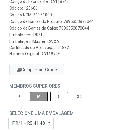
Código do Fabricante: DA11874E
Código: 123686
Código NCM: 61161000
Código de Barras do Produto: 7896353878044
Código de Barras da Caixa: 7896353878044
Embalagem: PR/1
Embalagem Master: CAIXA
Certificado de Aprovação:
51832
Número Original: DA11874E
Compre por Grade
MEMBROS SUPERIORES
P
M
G
XG
SELECIONE UMA EMBALAGEM