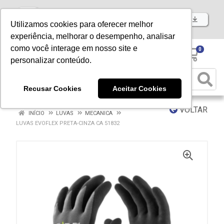
Baixe já nosso APP
Utilizamos cookies para oferecer melhor
experiência, melhorar o desempenho, analisar
como você interage em nosso site e
0
personalizar conteúdo.
Recusar Cookies
Aceitar Cookies
VOLTAR
INÍCIO
LUVAS
MECANICA
LUVAS EVOFLEX PRETA-CINZA CA 51832