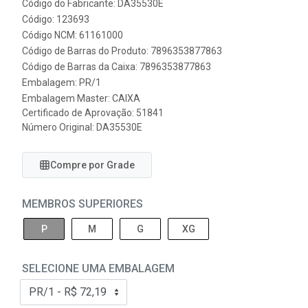
Código do Fabricante: DA35530E
Código: 123693
Código NCM: 61161000
Código de Barras do Produto: 7896353877863
Código de Barras da Caixa: 7896353877863
Embalagem: PR/1
Embalagem Master: CAIXA
Certificado de Aprovação:
51841
Número Original: DA35530E
Compre por Grade
MEMBROS SUPERIORES
P
M
G
XG
SELECIONE UMA EMBALAGEM