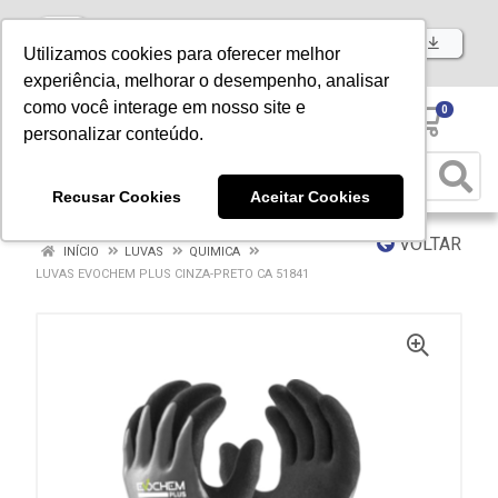
Baixe já nosso APP
Utilizamos cookies para oferecer melhor
experiência, melhorar o desempenho, analisar
como você interage em nosso site e
0
personalizar conteúdo.
Recusar Cookies
Aceitar Cookies
VOLTAR
INÍCIO
LUVAS
QUIMICA
LUVAS EVOCHEM PLUS CINZA-PRETO CA 51841