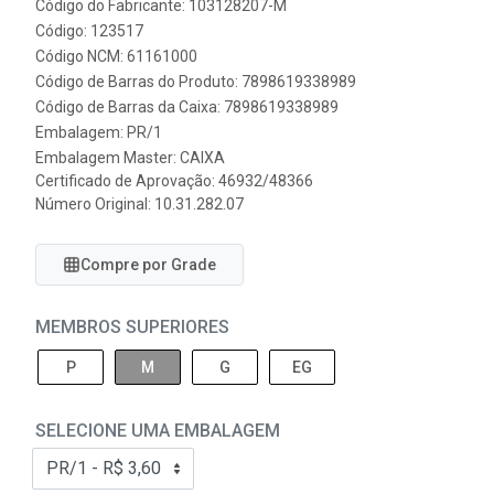
Código do Fabricante: 103128207-M
Código: 123517
Código NCM: 61161000
Código de Barras do Produto: 7898619338989
Código de Barras da Caixa: 7898619338989
Embalagem: PR/1
Embalagem Master: CAIXA
Certificado de Aprovação:
46932/48366
Número Original: 10.31.282.07
Compre por Grade
MEMBROS SUPERIORES
P
M
G
EG
SELECIONE UMA EMBALAGEM