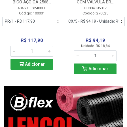
BICO AÇO CA 2568...
COM VALVULA BR...
4045BELS2400LL
HB004385017
Código: 100001
Código: 270025
R$ 117,90
R$ 94,19
Unidade: R$ 18,84
Adicionar
Adicionar