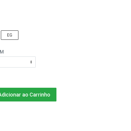
EG
EM
dicionar ao Carrinho