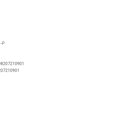
4-P
898207210901
8207210901