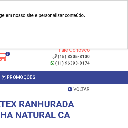
|
cliente? - Cadastrar
Área do Representante
ge em nosso site e personalizar conteúdo.
 de
Clique aqui para copiar o
código
ONTO
Fale Conosco
0
(15) 3305-8100
(11) 96393-8174
PROMOÇÕES
VOLTAR
ATEX RANHURADA
HA NATURAL CA