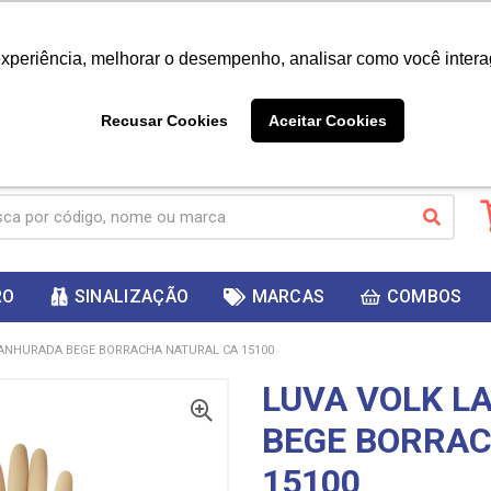
|
Já é cliente? - Entrar
Não é 
experiência, melhorar o desempenho, analisar como você intera
10%
PRIMEIRACOMPRA
 cupom
para
DESC
ganhar
Recusar Cookies
Aceitar Cookies
RO
SINALIZAÇÃO
MARCAS
COMBOS
RANHURADA BEGE BORRACHA NATURAL CA 15100
LUVA VOLK L
BEGE BORRAC
15100