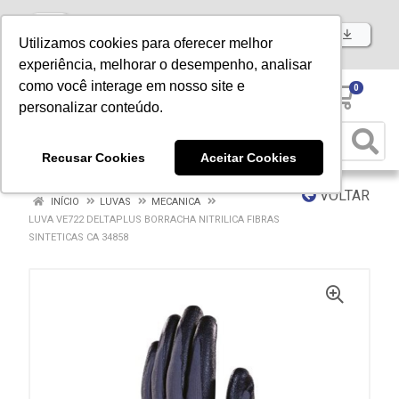
Baixe já nosso APP
Utilizamos cookies para oferecer melhor
experiência, melhorar o desempenho, analisar
como você interage em nosso site e
0
personalizar conteúdo.
Recusar Cookies
Aceitar Cookies
VOLTAR
INÍCIO
LUVAS
MECANICA
LUVA VE722 DELTAPLUS BORRACHA NITRILICA FIBRAS
SINTETICAS CA 34858