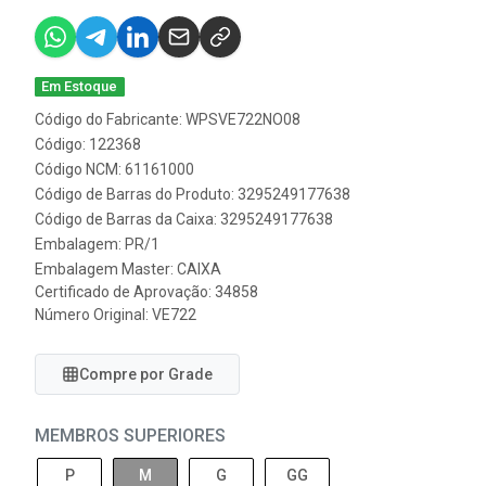
Em Estoque
Código do Fabricante: WPSVE722NO08
Código: 122368
Código NCM: 61161000
Código de Barras do Produto: 3295249177638
Código de Barras da Caixa: 3295249177638
Embalagem: PR/1
Embalagem Master: CAIXA
Certificado de Aprovação:
34858
Número Original: VE722
Compre por Grade
MEMBROS SUPERIORES
P
M
G
GG