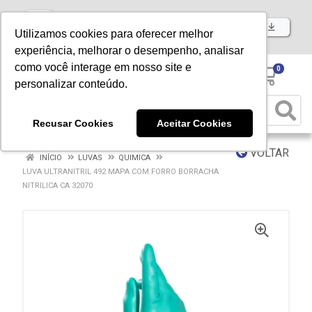
Baixe já nosso APP
Utilizamos cookies para oferecer melhor
experiência, melhorar o desempenho, analisar
como você interage em nosso site e
0
personalizar conteúdo.
Recusar Cookies
Aceitar Cookies
VOLTAR
INÍCIO
LUVAS
QUIMICA
LUVA ULTRANITRIL 492 MAPA COM FORRO BORRACHA
NITRILICA CA 32070