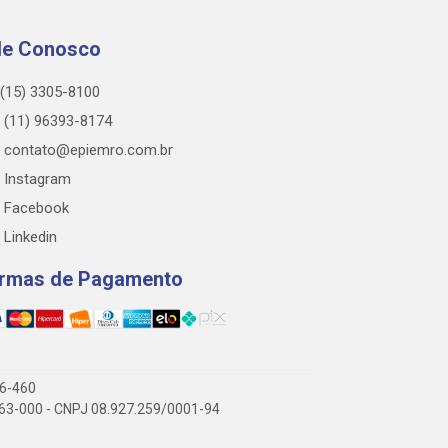
le Conosco
(15) 3305-8100
(11) 96393-8174
contato@epiemro.com.br
Instagram
Facebook
Linkedin
rmas de Pagamento
76-460
3.063-000 - CNPJ 08.927.259/0001-94