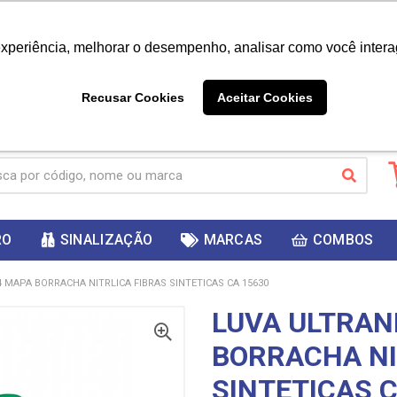
|
Já é cliente? - Entrar
Não é 
experiência, melhorar o desempenho, analisar como você intera
10%
PRIMEIRACOMPRA
 cupom
para
DESC
ganhar
Recusar Cookies
Aceitar Cookies
RO
SINALIZAÇÃO
MARCAS
COMBOS
 MAPA BORRACHA NITRLICA FIBRAS SINTETICAS CA 15630
LUVA ULTRAN
BORRACHA NI
SINTETICAS C