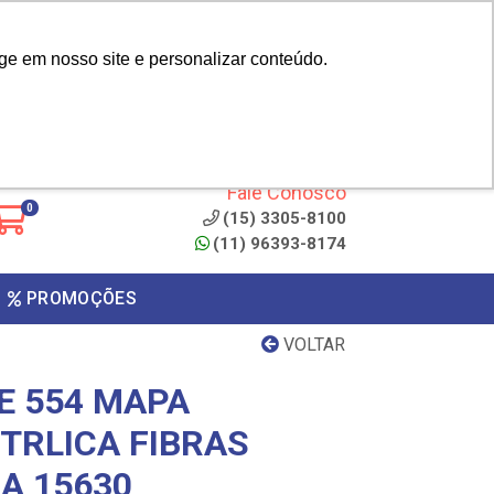
|
cliente? - Cadastrar
Área do Representante
ge em nosso site e personalizar conteúdo.
 de
Clique aqui para copiar o
código
ONTO
Fale Conosco
0
(15) 3305-8100
(11) 96393-8174
PROMOÇÕES
VOLTAR
E 554 MAPA
TRLICA FIBRAS
A 15630