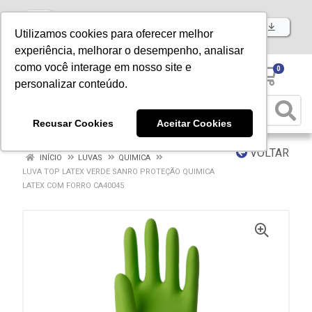
Baixe já nosso APP
Utilizamos cookies para oferecer melhor
experiência, melhorar o desempenho, analisar
como você interage em nosso site e
0
personalizar conteúdo.
Recusar Cookies
Aceitar Cookies
VOLTAR
INÍCIO
LUVAS
QUIMICA
LUVA TOP LATEX VERDE SANRO PROTEÇÃO QUIMICA
LATEX COM FORRO CA40045