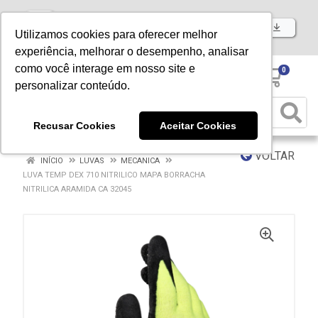
Baixe já nosso APP
Utilizamos cookies para oferecer melhor
experiência, melhorar o desempenho, analisar
como você interage em nosso site e
0
personalizar conteúdo.
Recusar Cookies
Aceitar Cookies
VOLTAR
INÍCIO
LUVAS
MECANICA
LUVA TEMP DEX 710 NITRILICO MAPA BORRACHA
NITRILICA ARAMIDA CA 32045