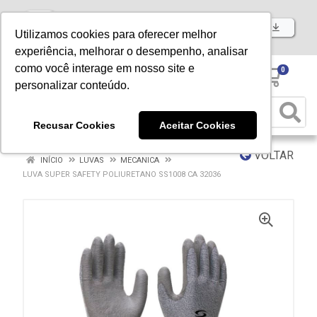
Baixe já nosso APP
Utilizamos cookies para oferecer melhor
experiência, melhorar o desempenho, analisar
como você interage em nosso site e
0
personalizar conteúdo.
Recusar Cookies
Aceitar Cookies
VOLTAR
INÍCIO
LUVAS
MECANICA
LUVA SUPER SAFETY POLIURETANO SS1008 CA 32036