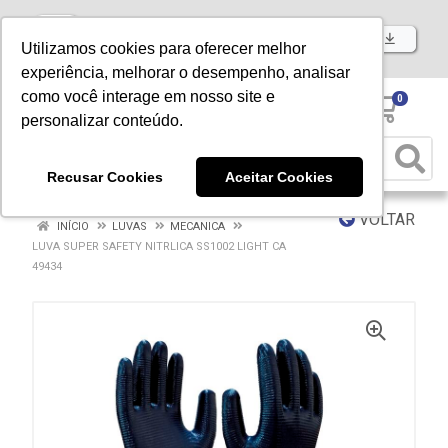
Baixe já nosso APP
Utilizamos cookies para oferecer melhor
experiência, melhorar o desempenho, analisar
como você interage em nosso site e
0
personalizar conteúdo.
Recusar Cookies
Aceitar Cookies
VOLTAR
INÍCIO
LUVAS
MECANICA
LUVA SUPER SAFETY NITRLICA SS1002 LIGHT CA
49434