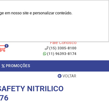
|
cliente? - Cadastrar
Área do Representante
ge em nosso site e personalizar conteúdo.
 de
Clique aqui para copiar o
código
ONTO
Fale Conosco
0
(15) 3305-8100
(11) 96393-8174
PROMOÇÕES
VOLTAR
AFETY NITRILICO
76