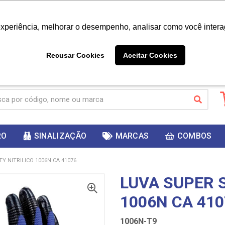
|
Já é cliente? - Entrar
Não é 
experiência, melhorar o desempenho, analisar como você intera
10%
PRIMEIRACOMPRA
 cupom
para
DESC
ganhar
Recusar Cookies
Aceitar Cookies
RO
SINALIZAÇÃO
MARCAS
COMBOS
Y NITRILICO 1006N CA 41076
LUVA SUPER S
1006N CA 410
1006N-T9