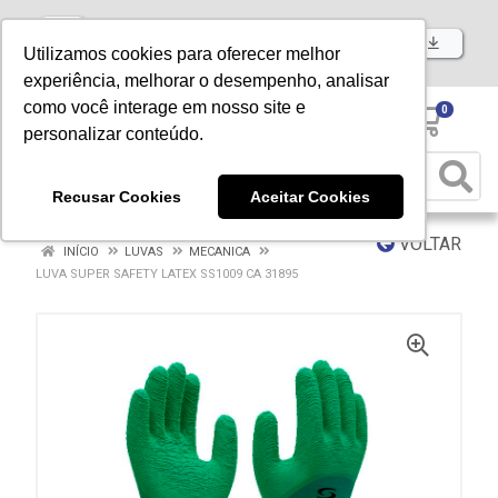
Baixe já nosso APP
Utilizamos cookies para oferecer melhor
experiência, melhorar o desempenho, analisar
como você interage em nosso site e
0
personalizar conteúdo.
Recusar Cookies
Aceitar Cookies
VOLTAR
INÍCIO
LUVAS
MECANICA
LUVA SUPER SAFETY LATEX SS1009 CA 31895