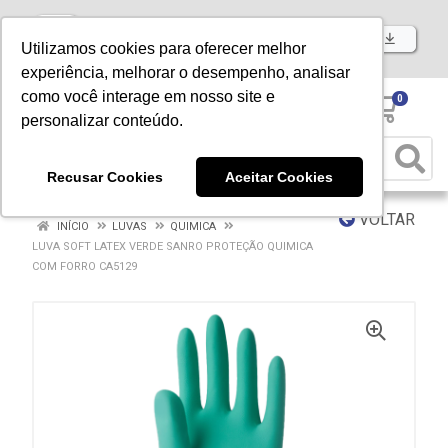
Baixe já nosso APP
Utilizamos cookies para oferecer melhor
experiência, melhorar o desempenho, analisar
como você interage em nosso site e
0
personalizar conteúdo.
Recusar Cookies
Aceitar Cookies
VOLTAR
INÍCIO
LUVAS
QUIMICA
LUVA SOFT LATEX VERDE SANRO PROTEÇÃO QUIMICA
COM FORRO CA5129