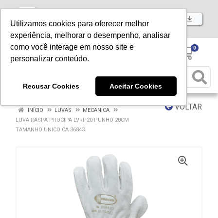
Baixe já nosso APP
Utilizamos cookies para oferecer melhor
experiência, melhorar o desempenho, analisar
como você interage em nosso site e
0
personalizar conteúdo.
Recusar Cookies
Aceitar Cookies
VOLTAR
INÍCIO
LUVAS
MECANICA
LUVA RASPA PROCIPA LVRP20 PUNHO 20CM
TAMANHO UNICO CA 36843