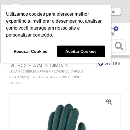
Baixe já nosso APP
Utilizamos cookies para oferecer melhor
experiência, melhorar o desempenho, analisar
como você interage em nosso site e
0
personalizar conteúdo.
Recusar Cookies
Aceitar Cookies
VOLTAR
INÍCIO
LUVAS
QUIMICA
LUVA PVCGRIP25 G PVCGRIP25VE09 DELTAPLUS
PROTECAO QUIMICA COM FORRO PVC FLEXIVEL
CA37559