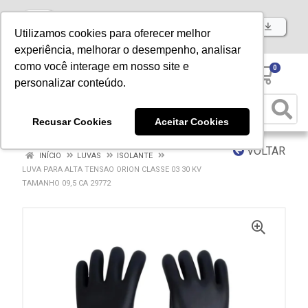
Baixe já nosso APP
Utilizamos cookies para oferecer melhor
experiência, melhorar o desempenho, analisar
como você interage em nosso site e
0
personalizar conteúdo.
Recusar Cookies
Aceitar Cookies
VOLTAR
INÍCIO
LUVAS
ISOLANTE
LUVA PARA ALTA TENSAO ORION CLASSE 03 30 KV
TAMANHO 09,5 CA 29772