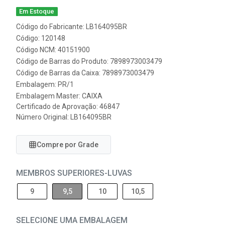
Em Estoque
Código do Fabricante: LB164095BR
Código: 120148
Código NCM: 40151900
Código de Barras do Produto: 7898973003479
Código de Barras da Caixa: 7898973003479
Embalagem: PR/1
Embalagem Master: CAIXA
Certificado de Aprovação:
46847
Número Original: LB164095BR
Compre por Grade
MEMBROS SUPERIORES-LUVAS
9
9,5
10
10,5
SELECIONE UMA EMBALAGEM