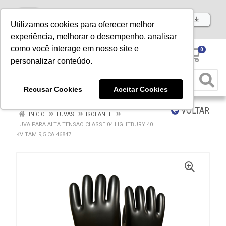
Baixe já nosso APP
Utilizamos cookies para oferecer melhor
experiência, melhorar o desempenho, analisar
como você interage em nosso site e
0
personalizar conteúdo.
Recusar Cookies
Aceitar Cookies
VOLTAR
INÍCIO
LUVAS
ISOLANTE
LUVA PARA ALTA TENSAO CLASSE 04 LIGHTBURY 40
KV TAM 9,5 CA 46847