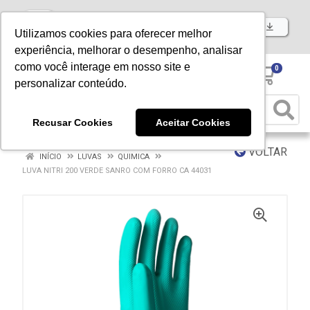
Baixe já nosso APP
Utilizamos cookies para oferecer melhor
experiência, melhorar o desempenho, analisar
como você interage em nosso site e
0
personalizar conteúdo.
Recusar Cookies
Aceitar Cookies
VOLTAR
INÍCIO
LUVAS
QUIMICA
LUVA NITRI 200 VERDE SANRO COM FORRO CA 44031