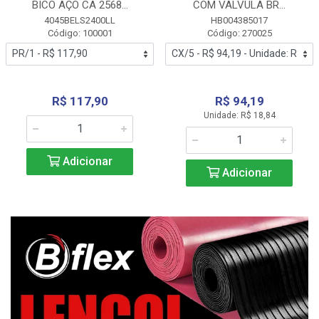
BICO AÇO CA 2568...
COM VALVULA BR...
4045BELS2400LL
HB004385017
Código: 100001
Código: 270025
R$ 117,90
R$ 94,19
Unidade: R$ 18,84
Adicionar
Adicionar