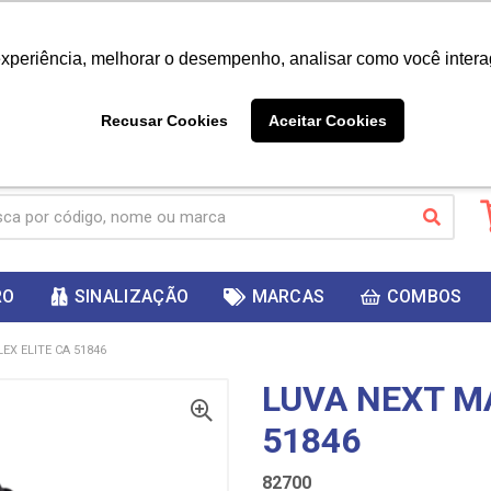
|
Já é cliente? - Entrar
Não é 
experiência, melhorar o desempenho, analisar como você intera
10%
PRIMEIRACOMPRA
 cupom
para
DESC
ganhar
Recusar Cookies
Aceitar Cookies
RO
SINALIZAÇÃO
MARCAS
COMBOS
EX ELITE CA 51846
LUVA NEXT MA
51846
82700