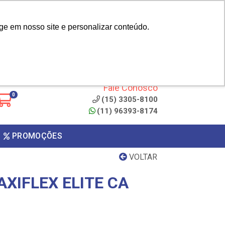
|
cliente? - Cadastrar
Área do Representante
ge em nosso site e personalizar conteúdo.
 de
Clique aqui para copiar o
código
ONTO
Fale Conosco
0
(15) 3305-8100
(11) 96393-8174
PROMOÇÕES
VOLTAR
XIFLEX ELITE CA