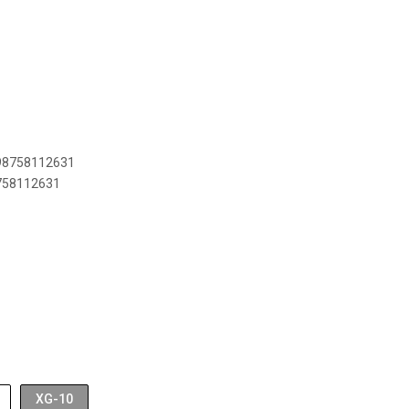
898758112631
8758112631
XG-10