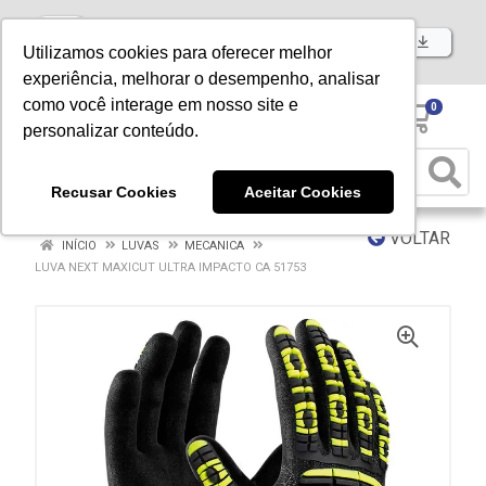
Baixe já nosso APP
Utilizamos cookies para oferecer melhor
experiência, melhorar o desempenho, analisar
como você interage em nosso site e
0
personalizar conteúdo.
Recusar Cookies
Aceitar Cookies
VOLTAR
INÍCIO
LUVAS
MECANICA
LUVA NEXT MAXICUT ULTRA IMPACTO CA 51753