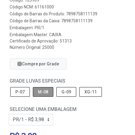
Código: 123909
Código NCM: 61161000
Código de Barras do Produto: 7898758111139
Código de Barras da Caixa: 7898758111139
Embalagem: PR/1
Embalagem Master: CAIXA
Certificado de Aprovação:
51313
Número Original: 25000
Compre por Grade
GRADE LUVAS ESPECIAIS
P-07
M-08
G-09
XG-11
SELECIONE UMA EMBALAGEM