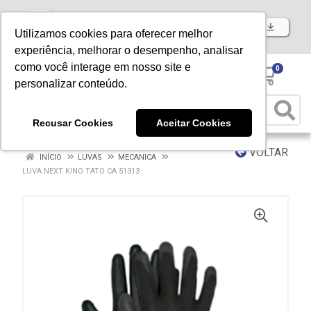
Baixe já nosso APP
Utilizamos cookies para oferecer melhor
experiência, melhorar o desempenho, analisar
como você interage em nosso site e
0
personalizar conteúdo.
Recusar Cookies
Aceitar Cookies
VOLTAR
INÍCIO
LUVAS
MECANICA
LUVA NEXT KINO TATO CA 51313