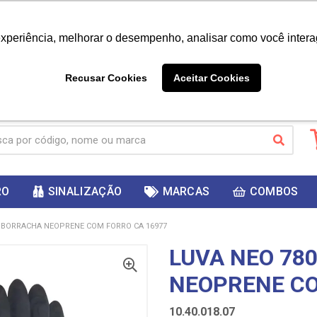
|
Já é cliente? - Entrar
Não é 
experiência, melhorar o desempenho, analisar como você intera
10%
PRIMEIRACOMPRA
 cupom
para
DESC
ganhar
Recusar Cookies
Aceitar Cookies
RO
SINALIZAÇÃO
MARCAS
COMBOS
K BORRACHA NEOPRENE COM FORRO CA 16977
LUVA NEO 78
NEOPRENE CO
10.40.018.07