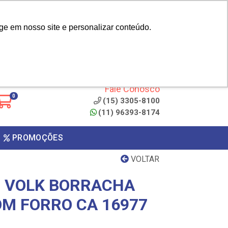
|
cliente? - Cadastrar
Área do Representante
ge em nosso site e personalizar conteúdo.
 de
Clique aqui para copiar o
código
ONTO
Fale Conosco
0
(15) 3305-8100
(11) 96393-8174
PROMOÇÕES
VOLTAR
0 VOLK BORRACHA
M FORRO CA 16977