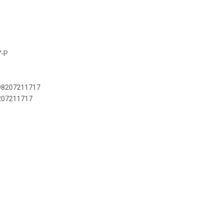
7-P
898207211717
8207211717