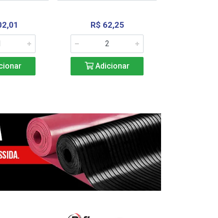
02,01
R$ 62,25
R$ 2.4
cionar
Adicionar
Adic