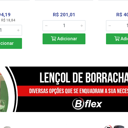
94,19
R$ 201,01
R$ 4
 R$ 18,84
Adicionar
Adi
cionar