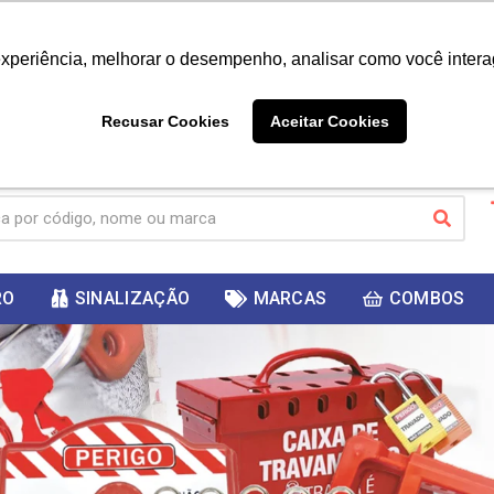
|
Já é cliente? - Entrar
Não é 
experiência, melhorar o desempenho, analisar como você intera
10%
PRIMEIRACOMPRA
 cupom
para
DESC
ganhar
Recusar Cookies
Aceitar Cookies
RO
SINALIZAÇÃO
MARCAS
COMBOS