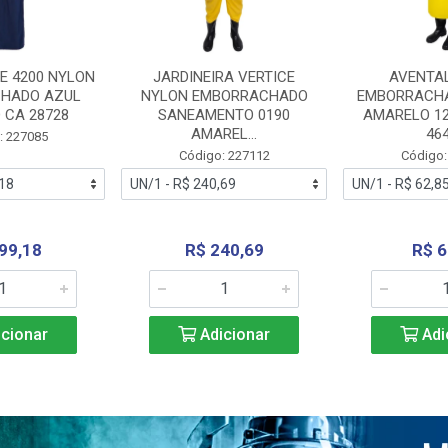
E 4200 NYLON
JARDINEIRA VERTICE
AVENTA
HADO AZUL
NYLON EMBORRACHADO
EMBORRACHA
 CA 28728
SANEAMENTO 0190
AMARELO 1
AMAREL...
46
: 227085
Código: 227112
Código:
99,18
R$ 240,69
R$ 6
cionar
Adicionar
Adi