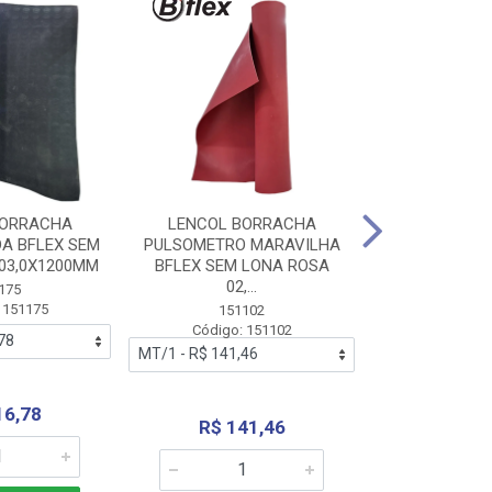
BORRACHA
LENCOL BORRACHA
LENCOL B
A BFLEX SEM
PULSOMETRO MARAVILHA
PULSOMETRO
03,0X1200MM
BFLEX SEM LONA ROSA
LONA B
02,...
02,0X1
175
 151175
151102
151
Código: 151102
Código:
16,78
R$ 141,46
R$ 14