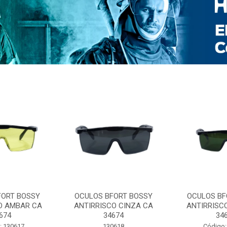
FORT BOSSY
OCULOS BFORT BOSSY
OCULOS BF
O AMBAR CA
ANTIRRISCO CINZA CA
ANTIRRISC
674
34674
34
: 130617
130618
Código: