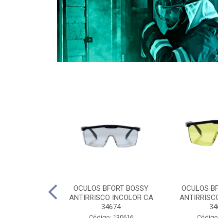
CULES 40CM
OCULOS BFORT BOSSY
OCULOS B
RO E 4,5M
ANTIRRISCO INCOLOR CA
ANTIRRISC
RIMENTO
34674
34
2D4045E
Código: 130616
Código