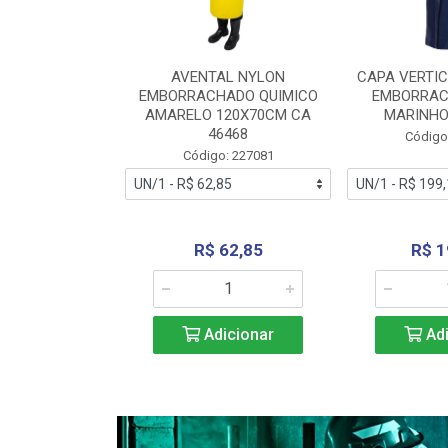
RA VERTICE
AVENTAL NYLON
CAPA VERTIC
BORRACHADO
EMBORRACHADO QUIMICO
EMBORRAC
ENTO 0190
AMARELO 120X70CM CA
MARINHO
REL...
46468
Código
: 227112
Código: 227081
240,69
R$ 62,85
R$ 1
icionar
Adicionar
Adi