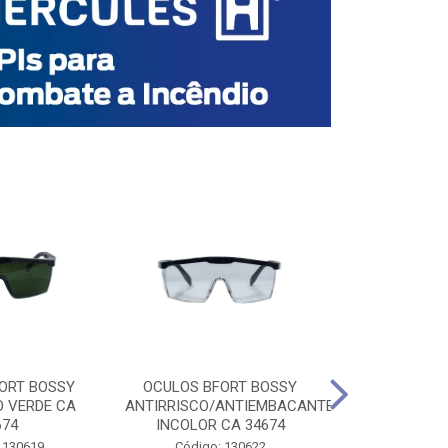
ORT BOSSY
OCULOS BFORT BOSSY
OCULOS BF
O VERDE CA
ANTIRRISCO/ANTIEMBACANTE
ANTIRRISCO/
674
INCOLOR CA 34674
VERDE C
 130619
Código: 130622
Código: