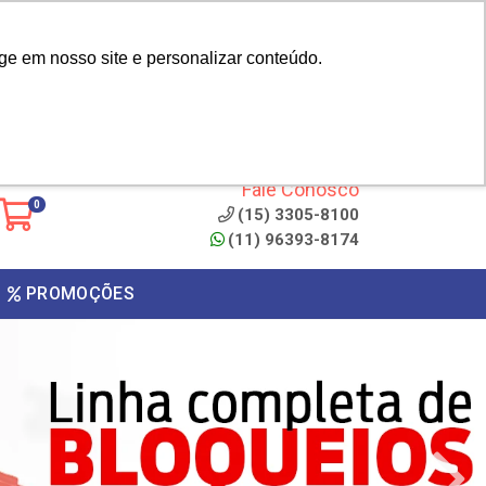
|
cliente? - Cadastrar
Área do Representante
ge em nosso site e personalizar conteúdo.
 de
Clique aqui para copiar o
código
ONTO
Fale Conosco
0
(15) 3305-8100
(11) 96393-8174
PROMOÇÕES