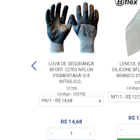
 BORRACHA
LUVA DE SEGURANÇA
LENCOL 
FLEX SEM LONA
BFORT 12703 NYLON
SILICONE BF
2,0X1000MM
PIGMENTADA 3/4
BRANCO 0
NITRÍLICO...
1179
15
: 151179
Código
12703
Código: 120702
70,66
R$ 1
R$ 14,68