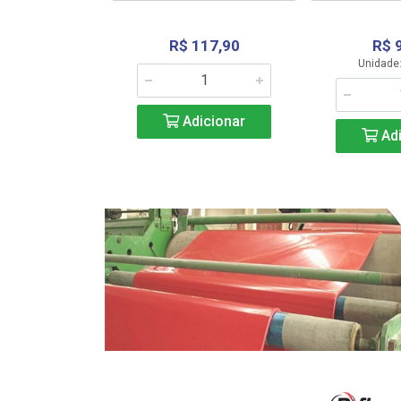
R$ 117,90
R$ 
331,36
Unidade:
Adicionar
icionar
Adi