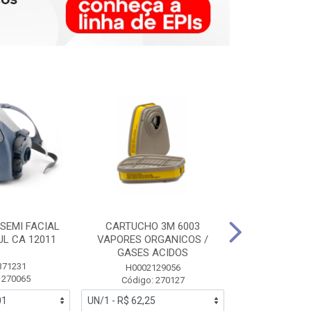
SEMI FACIAL
CARTUCHO 3M 6003
MASCARA FAC
UL CA 12011
VAPORES ORGANICOS /
3M 6700 P
GASES ACIDOS
371231
HB0043
H0002129056
 270065
Código:
Código: 270127