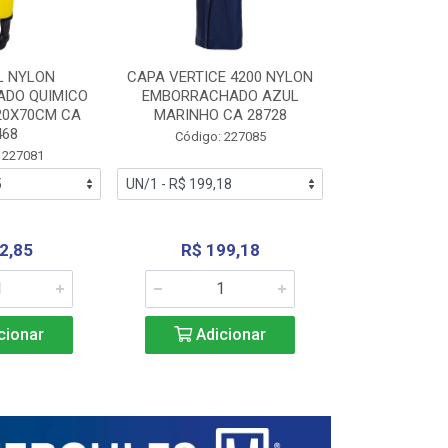
L NYLON
CAPA VERTICE 4200 NYLON
JARDINEIR
DO QUIMICO
EMBORRACHADO AZUL
NYLON EMB
20X70CM CA
MARINHO CA 28728
SANEAMEN
468
AMARE
Código: 227085
 227081
Código:
2,85
R$ 199,18
R$ 24
cionar
Adicionar
Adic