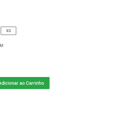
XG
EM
dicionar ao Carrinho