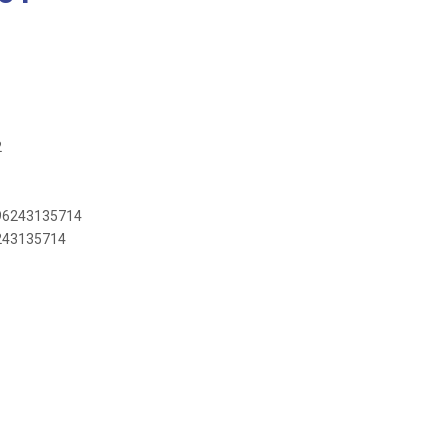
2
896243135714
6243135714