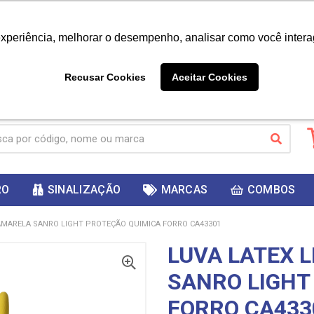
|
Já é cliente? - Entrar
Não é 
experiência, melhorar o desempenho, analisar como você intera
10%
PRIMEIRACOMPRA
 cupom
para
DESC
ganhar
Recusar Cookies
Aceitar Cookies
RO
SINALIZAÇÃO
MARCAS
COMBOS
 AMARELA SANRO LIGHT PROTEÇÃO QUIMICA FORRO CA43301
LUVA LATEX 
SANRO LIGHT
FORRO CA433