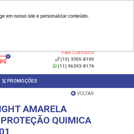
|
cliente? - Cadastrar
Área do Representante
ge em nosso site e personalizar conteúdo.
 de
Clique aqui para copiar o
código
ONTO
Fale Conosco
0
(15) 3305-8100
(11) 96393-8174
PROMOÇÕES
VOLTAR
LIGHT AMARELA
 PROTEÇÃO QUIMICA
01