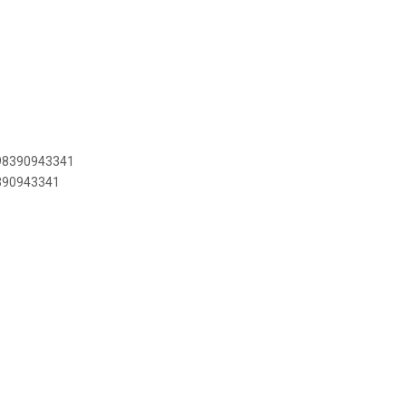
898390943341
8390943341