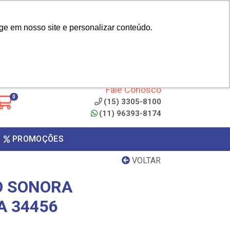
|
cliente? - Cadastrar
Área do Representante
ge em nosso site e personalizar conteúdo.
 de
Clique aqui para copiar o
código
ONTO
Fale Conosco
0
(15) 3305-8100
(11) 96393-8174
PROMOÇÕES
VOLTAR
O SONORA
A 34456