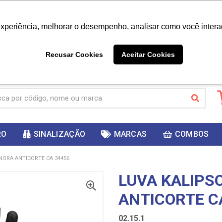
|
Já é cliente? - Entrar
Não é 
experiência, melhorar o desempenho, analisar como você intera
10%
PRIMEIRACOMPRA
 cupom
para
DESC
ganhar
Recusar Cookies
Aceitar Cookies
RO
SINALIZAÇÃO
MARCAS
COMBOS
NORA ANTICORTE CA 34456
LUVA KALIPS
ANTICORTE C
02.15.1