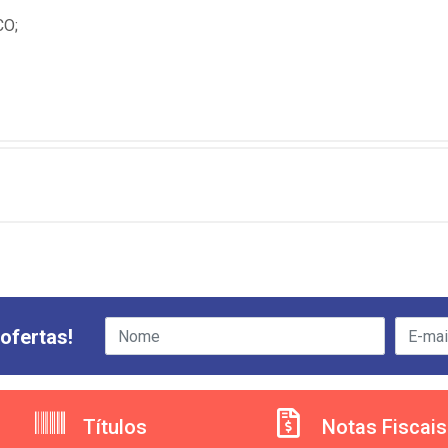
O;
ofertas!
Títulos
Notas Fiscais