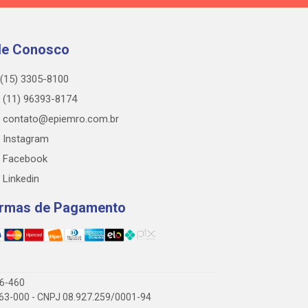
le Conosco
(15) 3305-8100
(11) 96393-8174
contato@epiemro.com.br
Instagram
Facebook
Linkedin
rmas de Pagamento
76-460
3.063-000 - CNPJ 08.927.259/0001-94