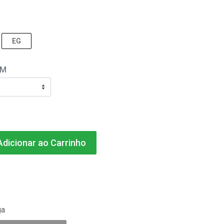
EG
EM
dicionar ao Carrinho
ga