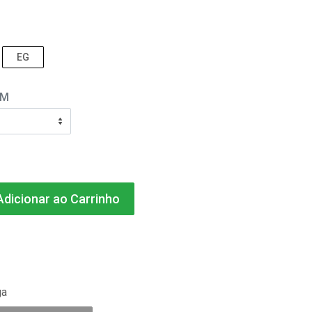
EG
EM
dicionar ao Carrinho
ga