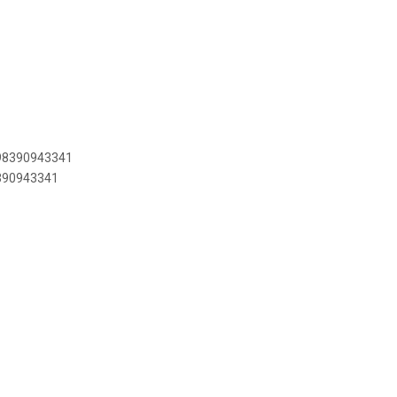
898390943341
8390943341