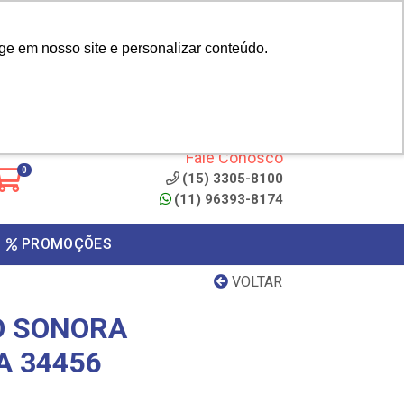
|
cliente? - Cadastrar
Área do Representante
ge em nosso site e personalizar conteúdo.
 de
Clique aqui para copiar o
código
ONTO
Fale Conosco
0
(15) 3305-8100
(11) 96393-8174
PROMOÇÕES
VOLTAR
O SONORA
A 34456