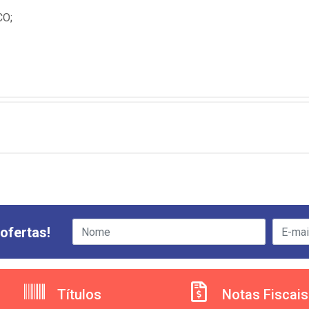
O;
ofertas!
Títulos
Notas Fiscais