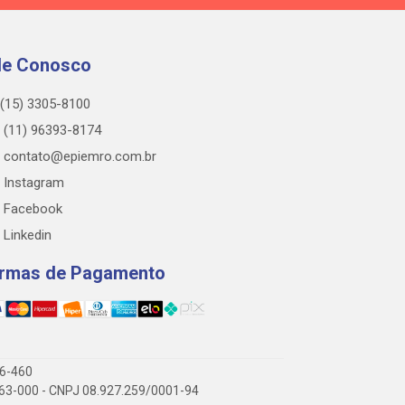
le Conosco
(15) 3305-8100
(11) 96393-8174
contato@epiemro.com.br
Instagram
Facebook
Linkedin
rmas de Pagamento
76-460
3.063-000 - CNPJ 08.927.259/0001-94