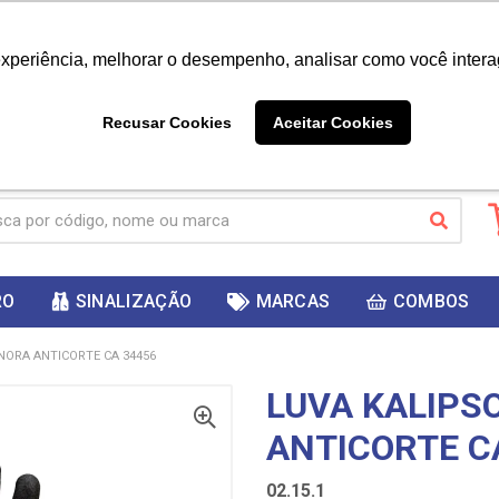
|
Já é cliente? - Entrar
Não é 
experiência, melhorar o desempenho, analisar como você intera
10%
PRIMEIRACOMPRA
 cupom
para
DESC
ganhar
Recusar Cookies
Aceitar Cookies
RO
SINALIZAÇÃO
MARCAS
COMBOS
NORA ANTICORTE CA 34456
LUVA KALIPS
ANTICORTE C
02.15.1