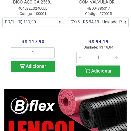
BICO AÇO CA 2568...
COM VALVULA BR...
4045BELS2400LL
HB004385017
Código: 100001
Código: 270025
R$ 117,90
R$ 94,19
Unidade: R$ 18,84
Adicionar
Adicionar