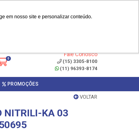
|
cliente? - Cadastrar
Área do Representante
ge em nosso site e personalizar conteúdo.
 de
Clique aqui para copiar o
código
ONTO
Fale Conosco
0
(15) 3305-8100
(11) 96393-8174
PROMOÇÕES
VOLTAR
 NITRILI-KA 03
50695