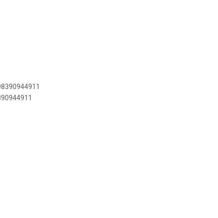
898390944911
8390944911