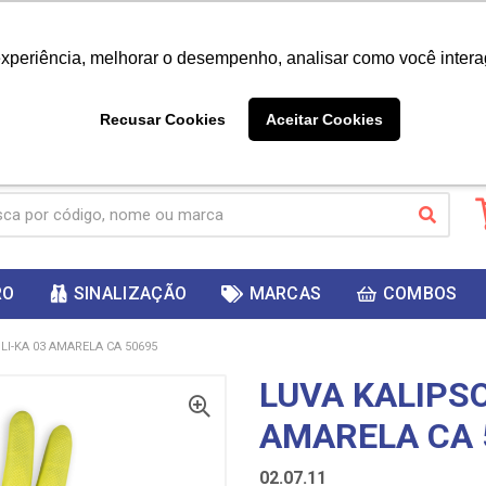
|
Já é cliente? - Entrar
Não é 
experiência, melhorar o desempenho, analisar como você intera
10%
PRIMEIRACOMPRA
 cupom
para
DESC
ganhar
Recusar Cookies
Aceitar Cookies
RO
SINALIZAÇÃO
MARCAS
COMBOS
LI-KA 03 AMARELA CA 50695
LUVA KALIPSO
AMARELA CA 
02.07.11