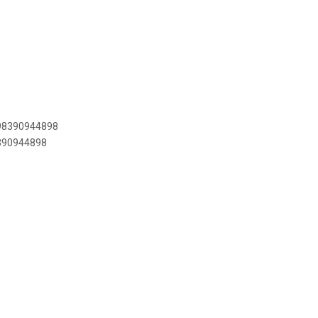
898390944898
8390944898