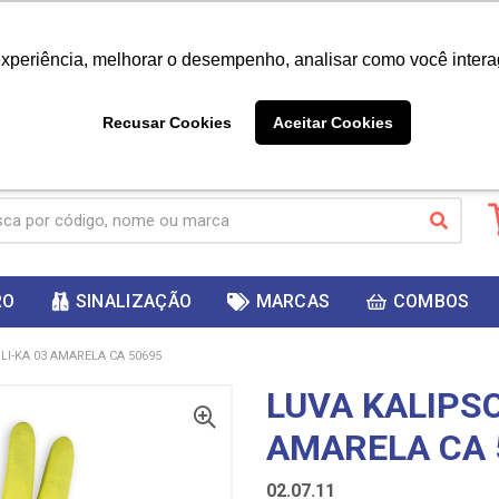
|
Já é cliente? - Entrar
Não é 
experiência, melhorar o desempenho, analisar como você intera
10%
PRIMEIRACOMPRA
 cupom
para
DESC
ganhar
Recusar Cookies
Aceitar Cookies
RO
SINALIZAÇÃO
MARCAS
COMBOS
LI-KA 03 AMARELA CA 50695
LUVA KALIPSO
AMARELA CA 
02.07.11