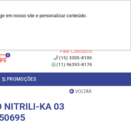
|
cliente? - Cadastrar
Área do Representante
ge em nosso site e personalizar conteúdo.
 de
Clique aqui para copiar o
código
ONTO
Fale Conosco
0
(15) 3305-8100
(11) 96393-8174
PROMOÇÕES
VOLTAR
 NITRILI-KA 03
50695