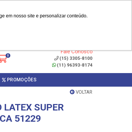
|
cliente? - Cadastrar
Área do Representante
ge em nosso site e personalizar conteúdo.
 de
Clique aqui para copiar o
código
ONTO
Fale Conosco
0
(15) 3305-8100
(11) 96393-8174
PROMOÇÕES
VOLTAR
O LATEX SUPER
 CA 51229