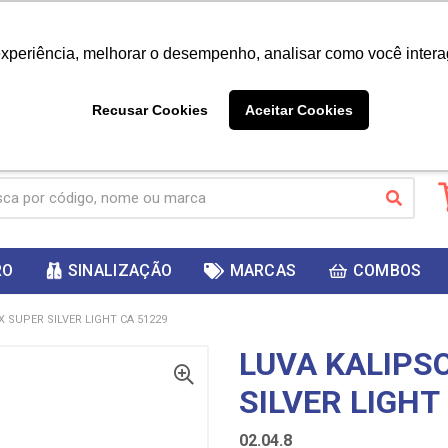
|
Já é cliente? - Entrar
Não é 
experiência, melhorar o desempenho, analisar como você intera
10%
PRIMEIRACOMPRA
 cupom
para
DESC
ganhar
Recusar Cookies
Aceitar Cookies
RO
SINALIZAÇÃO
MARCAS
COMBOS
X SUPER SILVER LIGHT CA 51229
LUVA KALIPS
SILVER LIGHT
02.04.8