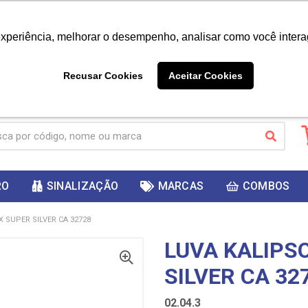
|
Já é cliente? - Entrar
Não é 
experiência, melhorar o desempenho, analisar como você intera
10%
PRIMEIRACOMPRA
 cupom
para
DESC
ganhar
Recusar Cookies
Aceitar Cookies
RO
SINALIZAÇÃO
MARCAS
COMBOS
X SUPER SILVER CA 32728
LUVA KALIPS
SILVER CA 32
02.04.3