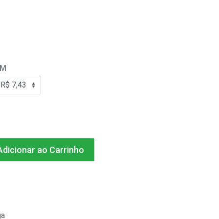
EM
dicionar ao Carrinho
ga