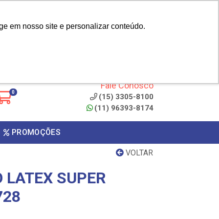
|
cliente? - Cadastrar
Área do Representante
ge em nosso site e personalizar conteúdo.
 de
Clique aqui para copiar o
código
ONTO
Fale Conosco
0
(15) 3305-8100
(11) 96393-8174
PROMOÇÕES
VOLTAR
O LATEX SUPER
728