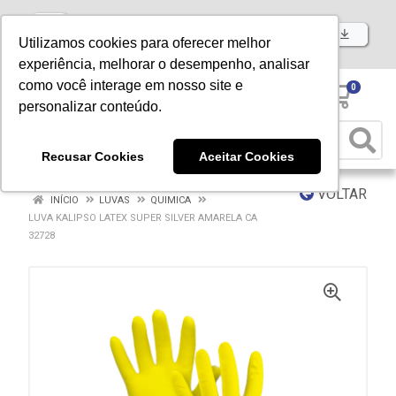
Baixe já nosso APP
Utilizamos cookies para oferecer melhor
experiência, melhorar o desempenho, analisar
como você interage em nosso site e
0
personalizar conteúdo.
Recusar Cookies
Aceitar Cookies
VOLTAR
INÍCIO
LUVAS
QUIMICA
LUVA KALIPSO LATEX SUPER SILVER AMARELA CA
32728