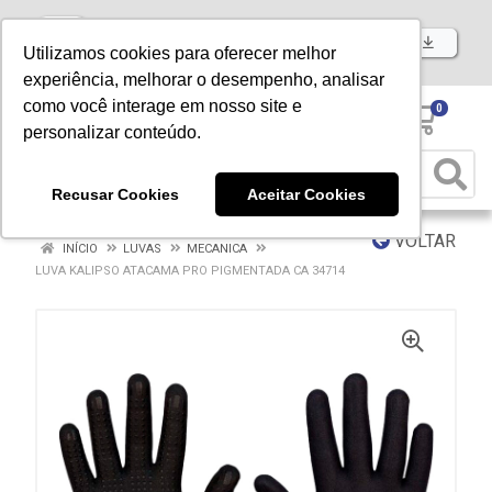
Baixe já nosso APP
Utilizamos cookies para oferecer melhor
experiência, melhorar o desempenho, analisar
como você interage em nosso site e
0
personalizar conteúdo.
Recusar Cookies
Aceitar Cookies
VOLTAR
INÍCIO
LUVAS
MECANICA
LUVA KALIPSO ATACAMA PRO PIGMENTADA CA 34714