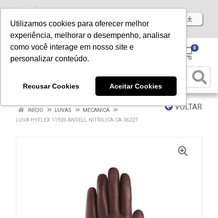
Baixe já nosso APP
Utilizamos cookies para oferecer melhor
experiência, melhorar o desempenho, analisar
como você interage em nosso site e
0
personalizar conteúdo.
Recusar Cookies
Aceitar Cookies
VOLTAR
INÍCIO
LUVAS
MECANICA
LUVA HYFLEX 11926 ANSELL NITRILICA CA 36227