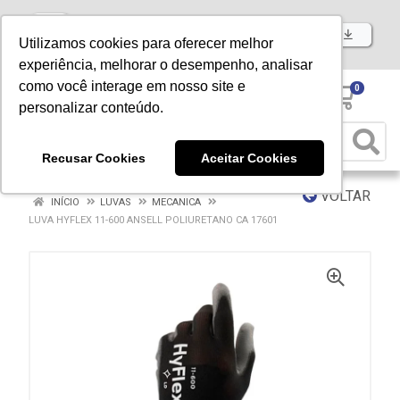
Baixe já nosso APP
Utilizamos cookies para oferecer melhor
experiência, melhorar o desempenho, analisar
como você interage em nosso site e
0
personalizar conteúdo.
Recusar Cookies
Aceitar Cookies
VOLTAR
INÍCIO
LUVAS
MECANICA
LUVA HYFLEX 11-600 ANSELL POLIURETANO CA 17601