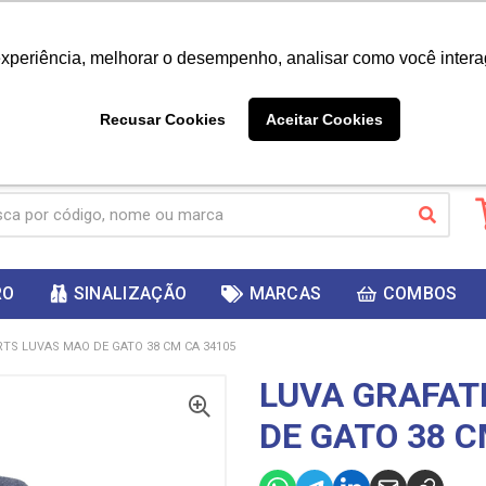
|
Já é cliente? - Entrar
Não é 
experiência, melhorar o desempenho, analisar como você intera
10%
PRIMEIRACOMPRA
 cupom
para
DESC
ganhar
Recusar Cookies
Aceitar Cookies
RO
SINALIZAÇÃO
MARCAS
COMBOS
RTS LUVAS MAO DE GATO 38 CM CA 34105
LUVA GRAFAT
DE GATO 38 C