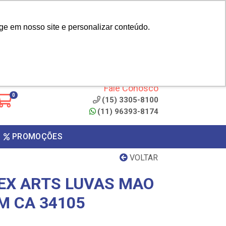
|
cliente? - Cadastrar
Área do Representante
ge em nosso site e personalizar conteúdo.
 de
Clique aqui para copiar o
código
ONTO
Fale Conosco
0
(15) 3305-8100
(11) 96393-8174
PROMOÇÕES
VOLTAR
EX ARTS LUVAS MAO
M CA 34105