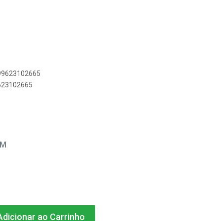
899623102665
9623102665
EM
dicionar ao Carrinho