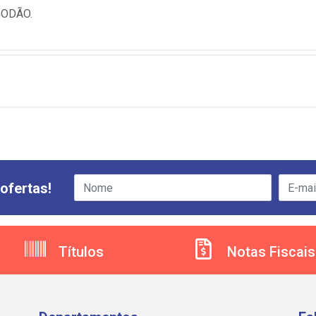
GODÃO.
ofertas!
Títulos
Notas Fiscais