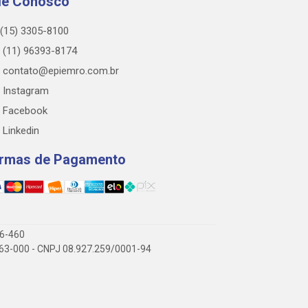
le Conosco
(15) 3305-8100
(11) 96393-8174
contato@epiemro.com.br
Instagram
Facebook
Linkedin
rmas de Pagamento
76-460
3.063-000 - CNPJ 08.927.259/0001-94