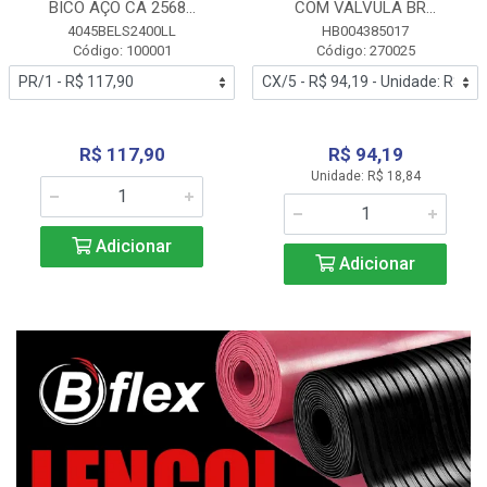
BICO AÇO CA 2568...
COM VALVULA BR...
4045BELS2400LL
HB004385017
Código: 100001
Código: 270025
R$ 117,90
R$ 94,19
Unidade: R$ 18,84
Adicionar
Adicionar