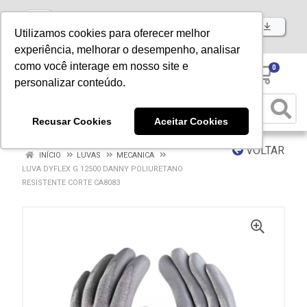
Baixe já nosso APP
Utilizamos cookies para oferecer melhor
experiência, melhorar o desempenho, analisar
como você interage em nosso site e
0
personalizar conteúdo.
Recusar Cookies
Aceitar Cookies
VOLTAR
INÍCIO
LUVAS
MECANICA
LUVA DYFLEX G 12500 DANNY POLIURETANO
RESISTENTE CORTE CA8083