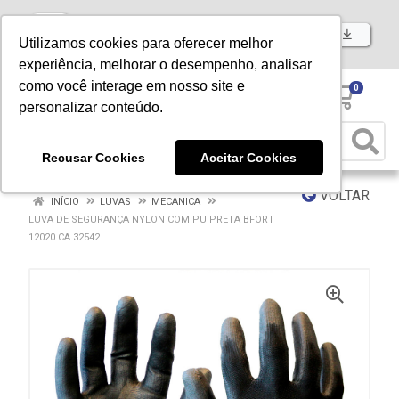
Baixe já nosso APP
Utilizamos cookies para oferecer melhor
experiência, melhorar o desempenho, analisar
como você interage em nosso site e
0
personalizar conteúdo.
Recusar Cookies
Aceitar Cookies
VOLTAR
INÍCIO
LUVAS
MECANICA
LUVA DE SEGURANÇA NYLON COM PU PRETA BFORT
12020 CA 32542