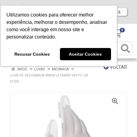
Baixe já nosso APP
Utilizamos cookies para oferecer melhor
experiência, melhorar o desempenho, analisar
como você interage em nosso site e
0
personalizar conteúdo.
Recusar Cookies
Aceitar Cookies
VOLTAR
INÍCIO
LUVAS
MECANICA
LUVA DE SEGURANÇA MAPA ULTRANE 549 PU CA
21259