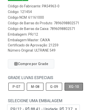
Código do Fabricante: PA54963-0
Código: 121454
Código NCM: 61161000
Código de Barras do Produto: 7896098802571
Código de Barras da Caixa: 7896098802571
Embalagem: PR/12
Embalagem Master: CAIXA
Certificado de Aprovação:
21259
Número Original: ULTRANE 549
Compre por Grade
GRADE LUVAS ESPECIAIS
P-07
M-08
G-09
XG-10
SELECIONE UMA EMBALAGEM