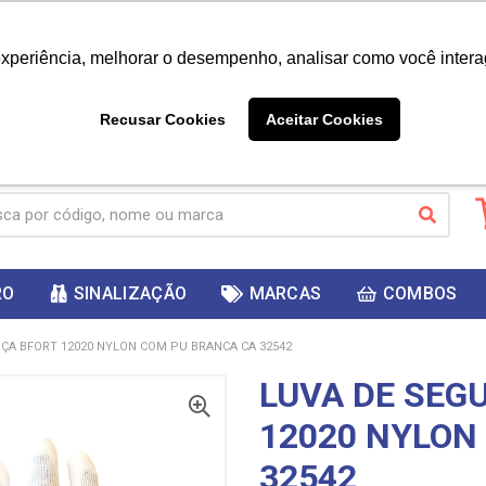
|
Já é cliente? - Entrar
Não é 
experiência, melhorar o desempenho, analisar como você intera
10%
PRIMEIRACOMPRA
 cupom
para
DESC
ganhar
Recusar Cookies
Aceitar Cookies
RO
SINALIZAÇÃO
MARCAS
COMBOS
ÇA BFORT 12020 NYLON COM PU BRANCA CA 32542
LUVA DE SEG
12020 NYLON
32542