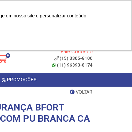
|
cliente? - Cadastrar
Área do Representante
ge em nosso site e personalizar conteúdo.
 de
Clique aqui para copiar o
código
ONTO
Fale Conosco
0
(15) 3305-8100
(11) 96393-8174
PROMOÇÕES
VOLTAR
URANÇA BFORT
 COM PU BRANCA CA