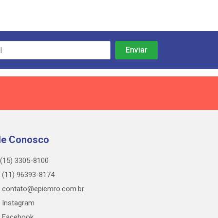
le Conosco
(15) 3305-8100
(11) 96393-8174
contato@epiemro.com.br
Instagram
Facebook