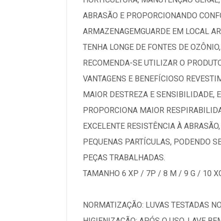
ABRASÃO E PROPORCIONANDO CONF
ARMAZENAGEMGUARDE EM LOCAL ARE
TENHA LONGE DE FONTES DE OZÔNIO,
RECOMENDA-SE UTILIZAR O PRODUTO 
VANTAGENS E BENEFÍCIOSO REVEST
MAIOR DESTREZA E SENSIBILIDADE,
PROPORCIONA MAIOR RESPIRABILIDA
EXCELENTE RESISTÊNCIA À ABRASÃO,
PEQUENAS PARTÍCULAS, PODENDO SE
PEÇAS TRABALHADAS.
TAMANHO 6 XP / 7P / 8 M / 9 G / 10 X
NORMATIZAÇÃO: LUVAS TESTADAS NO
HIGIENIZAÇÃO: APÓS O USO, LAVE B