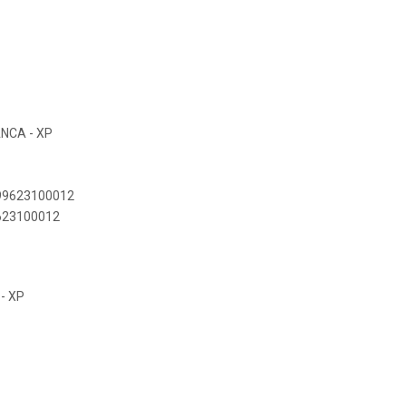
ANCA - XP
899623100012
9623100012
- XP