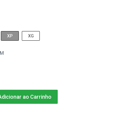
XP
XG
EM
dicionar ao Carrinho