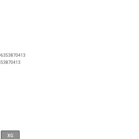
896353870413
6353870413
XG