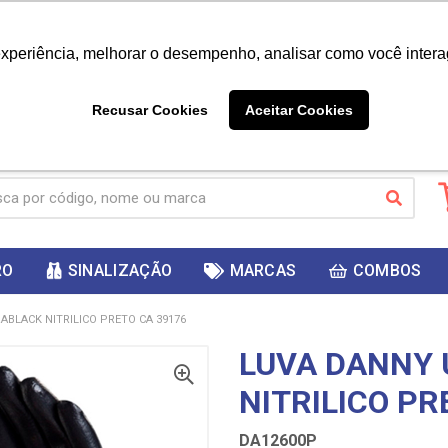
|
Já é cliente? - Entrar
Não é 
experiência, melhorar o desempenho, analisar como você intera
10%
PRIMEIRACOMPRA
 cupom
para
DESC
ganhar
Recusar Cookies
Aceitar Cookies
RO
SINALIZAÇÃO
MARCAS
COMBOS
ABLACK NITRILICO PRETO CA 39176
LUVA DANNY 
NITRILICO PR
DA12600P