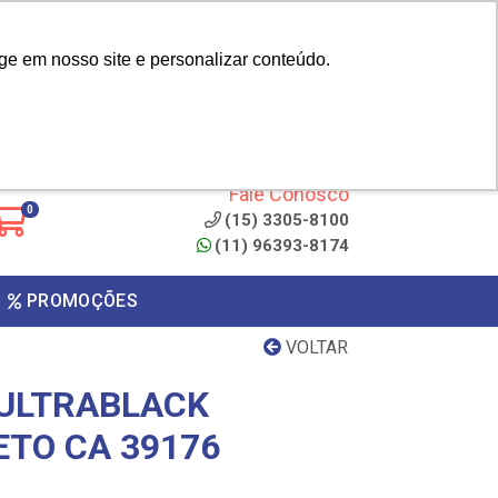
|
cliente? - Cadastrar
Área do Representante
ge em nosso site e personalizar conteúdo.
 de
Clique aqui para copiar o
código
ONTO
Fale Conosco
0
(15) 3305-8100
(11) 96393-8174
PROMOÇÕES
VOLTAR
ULTRABLACK
ETO CA 39176